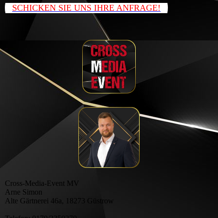
SCHICKEN SIE UNS IHRE ANFRAGE!
Cross-Media-Event MV
Arne Simon
Alte Gärtnerei 46a, 18273 Güstrow