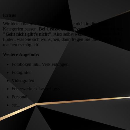
Extras
Wir bieten natürlich auch Dinge an, die nicht in die anderen
Kategorien passen.
Bei Cross-Media-Event MV gilt das Motto:
"Geht nicht gibt's nicht".
Also selbst wenn Sie hier etwas nicht
finden, was Sie sich wünschen, dann fragen Sie uns einfach. Wir
machen es möglich!
Weitere Angebote:
Fotoboxen inkl. Verkleidungen
Fotografen
Videografen
Feuerwerker / Lasershows
Personal
etc...